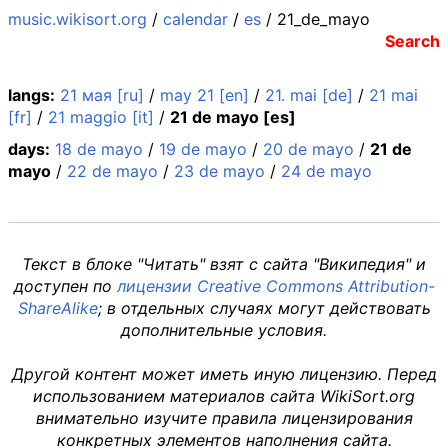
music.wikisort.org
/
calendar
/
es
/ 21_de_mayo
Search
langs:
21 мая [ru]
/
may 21 [en]
/
21. mai [de]
/
21 mai
[fr]
/
21 maggio [it]
/
21 de mayo [es]
days:
18 de mayo
/
19 de mayo
/
20 de mayo
/
21 de
mayo
/
22 de mayo
/
23 de mayo
/
24 de mayo
Текст в блоке "Читать" взят с сайта "Википедия" и
доступен по
лицензии Creative Commons Attribution-
ShareAlike
; в отдельных случаях могут действовать
дополнительные условия.
Другой контент может иметь иную лицензию. Перед
использованием материалов сайта WikiSort.org
внимательно изучите правила лицензирования
конкретных элементов наполнения сайта.